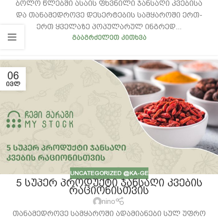
ბოლო წლებში ასაის ფხვნილი ჯანსაღი კვებისა
და თანამედროვე დესერტების სამყაროში ერთ-
ერთ ყველაზე პოპულარულ ინგრედ...
ᲒᲐᲐᲒᲠᲫᲔᲚᲔᲗ ᲙᲘᲗᲮᲕᲐ
06
ᲘᲕᲚ
UNCATEGORIZED @KA-GE
5 ᲡᲣᲞᲔᲠ ᲞᲠᲝᲓᲣᲥᲢᲘ ᲯᲐᲜᲡᲐᲦᲘ ᲙᲕᲔᲑᲘᲡ
ᲠᲐᲪᲘᲝᲜᲘᲡᲗᲕᲘᲡ
nino
თანამედროვე სამყაროში ადამიანები სულ უფრო