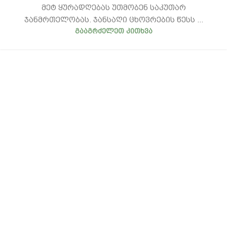
მეტ ყურადღებას უთმობენ საკუთარ
ჯანმრთელობას. ჯანსაღი ცხოვრების წესს ...
ᲒᲐᲐᲒᲠᲫᲔᲚᲔᲗ ᲙᲘᲗᲮᲕᲐ
ჩვენ შესახებ
კონფიდენციალურობა
წესები და პირობები
მიწოდება
FAQ - ხშირად დასმული კითხვები
ბლოგი