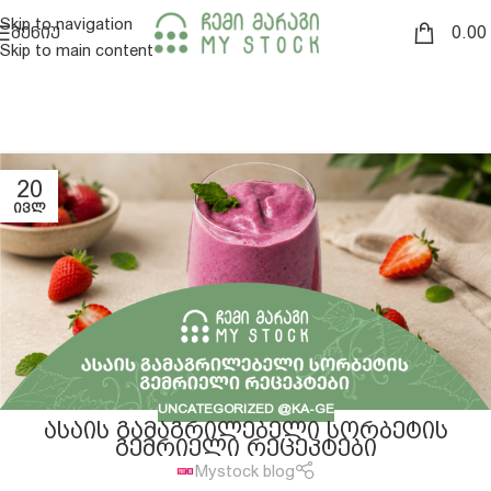
Skip to navigation
0.00
ᲛᲔᲜᲘᲣ
Skip to main content
20
ᲘᲕᲚ
UNCATEGORIZED @KA-GE
ᲐᲡᲐᲘᲡ ᲒᲐᲛᲐᲒᲠᲘᲚᲔᲑᲔᲚᲘ ᲡᲝᲠᲑᲔᲢᲘᲡ
ᲒᲔᲛᲠᲘᲔᲚᲘ ᲠᲔᲪᲔᲞᲢᲔᲑᲘ
Mystock blog