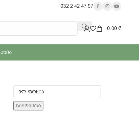
032 2 42 47 97
0.00
₾
ᲐᲡᲮᲕᲐ