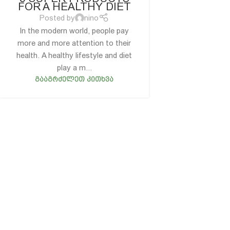
FOR A HEALTHY DIET
Posted by
nino
In the modern world, people pay
more and more attention to their
health. A healthy lifestyle and diet
play a m...
ᲒᲐᲐᲒᲠᲫᲔᲚᲔᲗ ᲙᲘᲗᲮᲕᲐ
ჩვენ შესახებ
03
კონფიდენციალურობა
თბ
წესები და პირობები
in