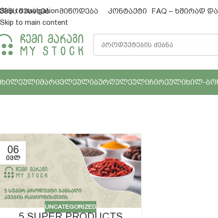
Skip to navigation
ვენს შესახებ
მიწოდება
კონტაქტი
FAQ – ხშირად დ
Skip to main content
ᲗᲮᲘᲚᲔᲣᲚᲘ
ᲛᲐᲠᲪᲕᲚᲔᲣᲚᲘ
ᲑᲣᲠᲦᲣᲚᲔᲣᲚᲘ
ᲩᲘᲠᲔᲣᲚᲘ
ᲮᲘᲚ-ᲑᲝ
06
ᲘᲕᲚ
UNCATEGORIZED
5 SUPER PRODUCTS