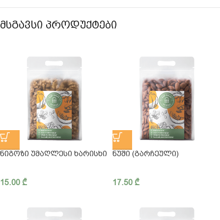
ᲛᲡᲒᲐᲕᲡᲘ ᲞᲠᲝᲓᲣᲥᲢᲔᲑᲘ
ᲜᲘᲒᲝᲖᲘ ᲣᲛᲐᲦᲚᲔᲡᲘ ᲮᲐᲠᲘᲡᲮᲘ
ᲜᲣᲨᲘ (ᲒᲐᲠᲩᲔᲣᲚᲘ)
15.00
₾
17.50
₾