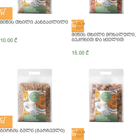
ᲛᲘᲬᲘᲡ ᲗᲮᲘᲚᲘ ᲙᲐᲜᲒᲐᲪᲚᲘᲚᲘ
SOLD
OUT
ᲛᲘᲬᲘᲡ ᲗᲮᲘᲚᲘ ᲛᲝᲮᲐᲚᲣᲚᲘ,
ᲑᲔᲙᲝᲜᲘᲗ ᲓᲐ ᲧᲕᲔᲚᲘᲗ
10.00
₾
15.00
₾
ᲒᲘᲠᲩᲘᲡ ᲒᲣᲚᲘ (ᲒᲐᲠᲩᲔᲣᲚᲘ)
SOLD
OUT