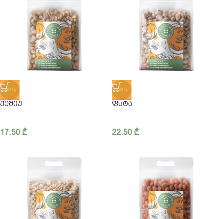
-30%
-18%
ᲥᲔᲨᲘᲣ
ᲤᲡᲢᲐ
17.50
₾
22.50
₾