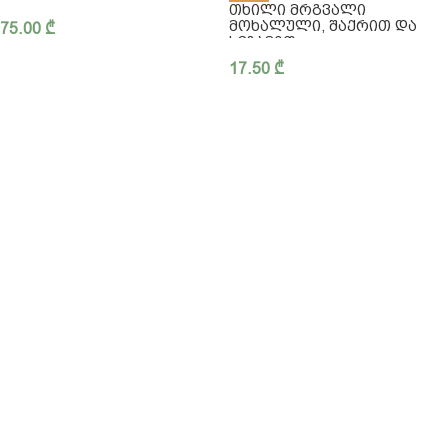
ᲗᲮᲘᲚᲘ ᲛᲠᲒᲕᲐᲚᲘ
ᲛᲝᲮᲐᲚᲣᲚᲘ, ᲨᲐᲥᲠᲘᲗ ᲓᲐ
75.00
₾
ᲡᲔᲖᲐᲛᲘᲗ
17.50
₾
ჩვენ შესახებ
კონფიდენციალურობა
წესები და პირობები
მიწოდება
FAQ - ხშირად დასმული კითხვები
ბლოგი
032 2 42 47 97