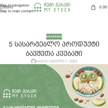
Skip to navigation
0.00
ᲛᲔᲜᲘᲣ
Skip to main content
ᲡᲢᲐᲢᲘᲔᲑᲘ
5 ᲡᲐᲡᲐᲠᲒᲔᲑᲚᲝ ᲞᲠᲝᲓᲣᲥᲢᲘ
ᲑᲐᲕᲨᲕᲗᲐ ᲙᲕᲔᲑᲐᲨᲘ
nino
On აპრილი 1, 2023