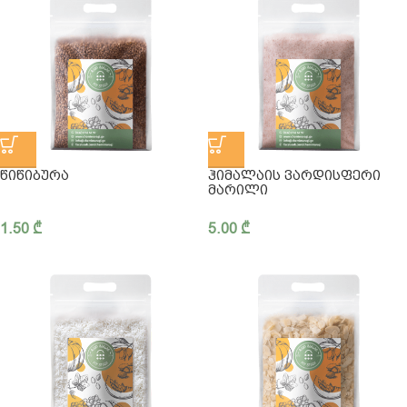
ᲬᲘᲬᲘᲑᲣᲠᲐ
ᲰᲘᲛᲐᲚᲐᲘᲡ ᲕᲐᲠᲓᲘᲡᲤᲔᲠᲘ
ᲛᲐᲠᲘᲚᲘ
1.50
₾
5.00
₾