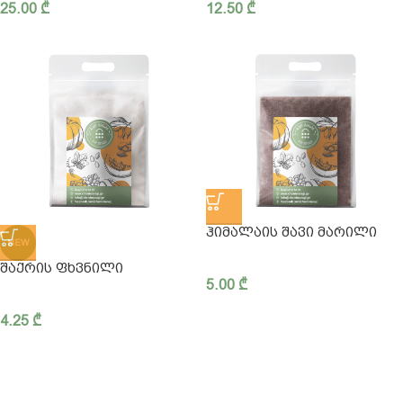
25.00
₾
12.50
₾
ᲰᲘᲛᲐᲚᲐᲘᲡ ᲨᲐᲕᲘ ᲛᲐᲠᲘᲚᲘ
NEW
ᲨᲐᲥᲠᲘᲡ ᲤᲮᲕᲜᲘᲚᲘ
5.00
₾
4.25
₾