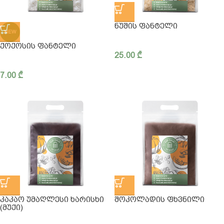
ᲜᲣᲨᲘᲡ ᲤᲐᲜᲢᲔᲚᲘ
NEW
ᲥᲝᲥᲝᲡᲘᲡ ᲤᲐᲜᲢᲔᲚᲘ
25.00
₾
7.00
₾
ᲙᲐᲙᲐᲝ ᲣᲛᲐᲦᲚᲔᲡᲘ ᲮᲐᲠᲘᲡᲮᲘ
ᲨᲝᲙᲝᲚᲐᲓᲘᲡ ᲤᲮᲕᲜᲘᲚᲘ
(ᲛᲣᲥᲘ)