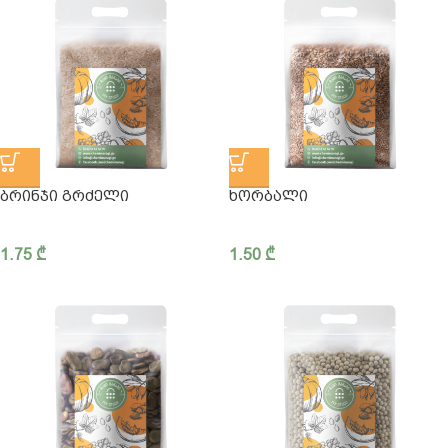
ᲑᲠᲘᲜᲯᲘ ᲒᲠᲫᲔᲚᲘ
ᲮᲝᲠᲑᲐᲚᲘ
1.75
₾
1.50
₾