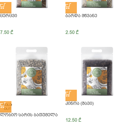
ᲪᲔᲠᲪᲕᲘ
ᲑᲐᲠᲓᲐ ᲛᲬᲕᲐᲜᲔ
7.50
₾
2.50
₾
ᲙᲘᲜᲝᲐ (ᲨᲐᲕᲘ)
SOLD
OUT
ᲚᲝᲑᲘᲝ ᲡᲐᲠᲘᲡ ᲑᲐᲗᲣᲛᲔᲚᲐ
12.50
₾