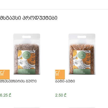
ᲛᲡᲒᲐᲕᲡᲘ ᲞᲠᲝᲓᲣᲥᲢᲔᲑᲘ
ᲛᲖᲔᲡᲣᲛᲖᲘᲠᲘᲡ ᲒᲣᲚᲘ
ᲑᲐᲢᲘ-ᲑᲣᲢᲘ
6.25
₾
2.50
₾