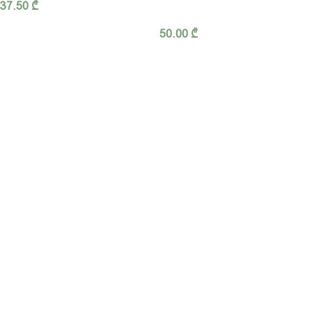
37.50
₾
50.00
₾
ჩვენ შესახებ
კონფიდენციალურობა
წესები და პირობები
მიწოდება
FAQ - ხშირად დასმული კითხვები
ბლოგი
032 2 42 47 97