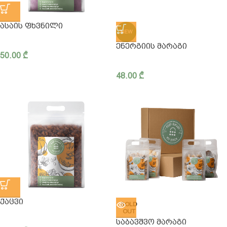
ᲐᲡᲐᲘᲡ ᲤᲮᲕᲜᲘᲚᲘ
NEW
ᲔᲜᲔᲠᲒᲘᲘᲡ ᲛᲐᲠᲐᲒᲘ
50.00
₾
48.00
₾
ᲥᲐᲪᲕᲘ
SOLD
OUT
ᲡᲐᲑᲐᲕᲨᲕᲝ ᲛᲐᲠᲐᲒᲘ