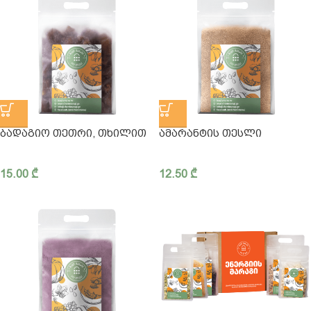
ᲑᲐᲓᲐᲒᲘᲝ ᲗᲔᲗᲠᲘ, ᲗᲮᲘᲚᲘᲗ
ᲐᲛᲐᲠᲐᲜᲢᲘᲡ ᲗᲔᲡᲚᲘ
15.00
₾
12.50
₾