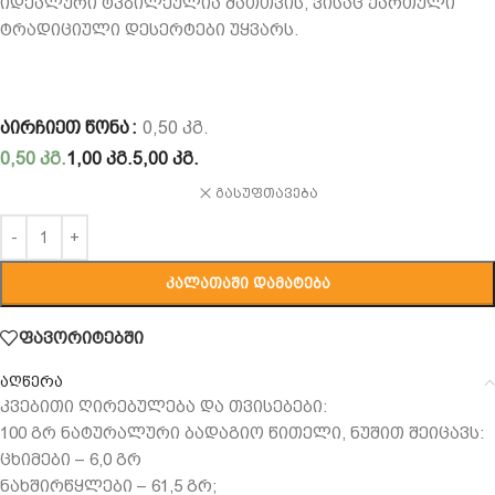
იდეალური ტკბილეულია მათთვის, ვისაც ქართული
ტრადიციული დესერტები უყვარს.
ᲐᲘᲠᲩᲘᲔᲗ ᲬᲝᲜᲐ
0,50 ᲙᲒ.
0,50 კგ.
1,00 კგ.
5,00 კგ.
გასუფთავება
ᲙᲐᲚᲐᲗᲐᲨᲘ ᲓᲐᲛᲐᲢᲔᲑᲐ
ფავორიტებში
აღწერა
კვებითი ღირებულება და თვისებები:
100 გრ ნატურალური ბადაგიო წითელი, ნუშით შეიცავს:
ცხიმები – 6,0 გრ
ნახშირწყლები – 61,5 გრ;