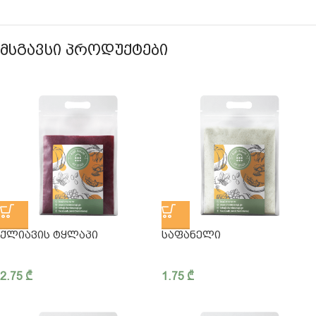
ᲛᲡᲒᲐᲕᲡᲘ ᲞᲠᲝᲓᲣᲥᲢᲔᲑᲘ
ᲥᲚᲘᲐᲕᲘᲡ ᲢᲧᲚᲐᲞᲘ
ᲡᲐᲤᲐᲜᲔᲚᲘ
2.75
₾
1.75
₾