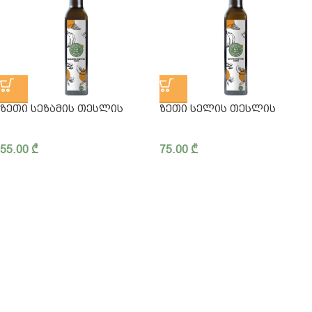
ᲖᲔᲗᲘ ᲡᲔᲖᲐᲛᲘᲡ ᲗᲔᲡᲚᲘᲡ
ᲖᲔᲗᲘ ᲡᲔᲚᲘᲡ ᲗᲔᲡᲚᲘᲡ
55.00
₾
75.00
₾
ჩვენ შესახებ
კონფიდენციალურობა
წესები და პირობები