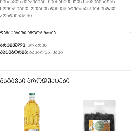
შენახვის პირობები: შეინახეთ მზის სხივებისაგან
მოშორებით, ოთახის ტემპერატურაზე ჰერმენტულ
კონტეინერში .
დამატებითი ინფორმაცია
არტიკული:
არ არის
კატეგორია:
ბაკალეა
,
ყავა
ᲛᲡᲒᲐᲕᲡᲘ ᲞᲠᲝᲓᲣᲥᲢᲔᲑᲘ