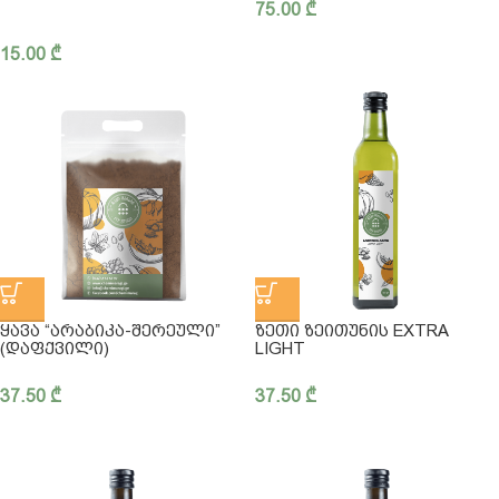
75.00
₾
15.00
₾
ᲧᲐᲕᲐ “ᲐᲠᲐᲑᲘᲙᲐ-ᲨᲔᲠᲔᲣᲚᲘ”
ᲖᲔᲗᲘ ᲖᲔᲘᲗᲣᲜᲘᲡ EXTRA
(ᲓᲐᲤᲥᲕᲘᲚᲘ)
LIGHT
37.50
₾
37.50
₾