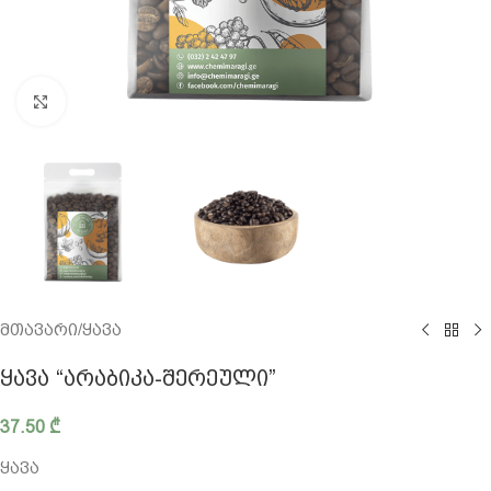
გადიდება
მთავარი
/
ყავა
ᲧᲐᲕᲐ “ᲐᲠᲐᲑᲘᲙᲐ-ᲨᲔᲠᲔᲣᲚᲘ”
37.50
₾
ყავა