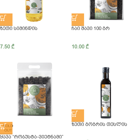
ᲖᲔᲗᲘ ᲡᲘᲛᲘᲜᲓᲘᲡ
ᲩᲐᲘ ᲨᲐᲕᲘ 100 ᲒᲠ
7.50
₾
10.00
₾
ᲖᲔᲗᲘ ᲒᲝᲒᲠᲘᲡ ᲗᲔᲡᲚᲘᲡ
SOLD
OUT
ᲧᲐᲕᲐ “ᲠᲝᲑᲣᲡᲢᲐ-ᲕᲘᲔᲢᲜᲐᲛᲘ”