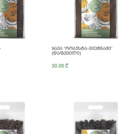
Რ
ᲧᲐᲕᲐ “ᲠᲝᲑᲣᲡᲢᲐ-ᲕᲘᲔᲢᲜᲐᲛᲘ”
(ᲓᲐᲤᲥᲕᲘᲚᲘ)
30.00
₾