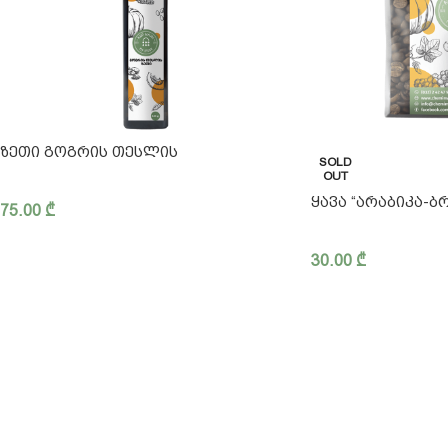
ᲖᲔᲗᲘ ᲒᲝᲒᲠᲘᲡ ᲗᲔᲡᲚᲘᲡ
SOLD
OUT
ᲧᲐᲕᲐ “ᲐᲠᲐᲑᲘᲙᲐ-Ბ
75.00
₾
30.00
₾
ჩვენ შესახებ
03
კონფიდენციალურობა
თბ
წესები და პირობები
in