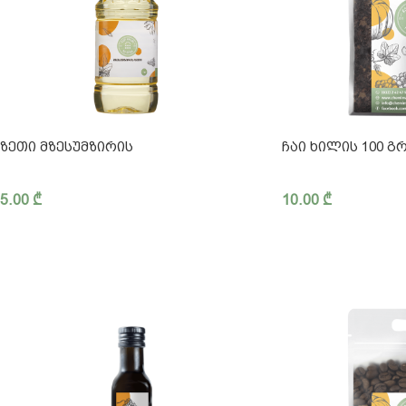
ᲖᲔᲗᲘ ᲛᲖᲔᲡᲣᲛᲖᲘᲠᲘᲡ
ᲩᲐᲘ ᲮᲘᲚᲘᲡ 100 Გ
5.00
₾
10.00
₾