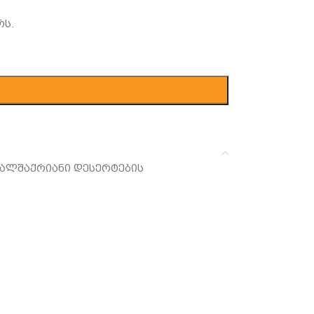
რს.
ღალშაქრიანი დესერტების