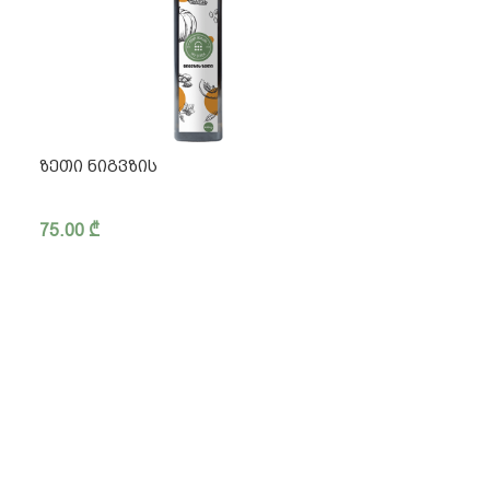
ᲖᲔᲗᲘ ᲜᲘᲒᲕᲖᲘᲡ
75.00
₾
ბა
შირად დასმული კითხვები