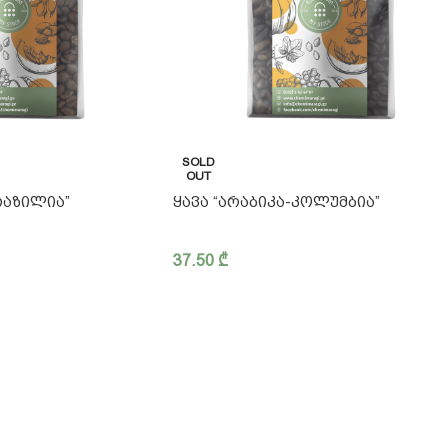
SOLD
OUT
ᲠᲐᲖᲘᲚᲘᲐ”
ᲧᲐᲕᲐ “ᲐᲠᲐᲑᲘᲙᲐ-ᲙᲝᲚᲣᲛᲑᲘᲐ”
37.50
₾
2 2 42 47 97
მიწოდე
ილისი, მოსკოვის გამზ. #25
FAQ - ხ
fo@chemimaragi.ge
ბლოგი