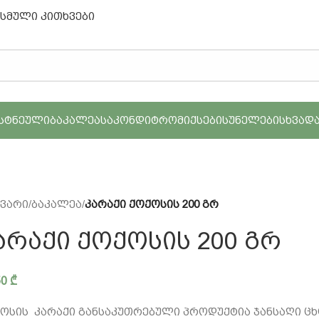
ასმული კითხვები
ᲡᲢᲜᲔᲣᲚᲘ
ᲑᲐᲙᲐᲚᲔᲐ
ᲡᲐᲙᲝᲜᲓᲘᲢᲠᲝ
ᲛᲘᲥᲡᲔᲑᲘ
ᲡᲣᲜᲔᲚᲔᲑᲘ
ᲡᲮᲕᲐᲓ
ვარი
/
ბაკალეა
/
კარაქი ქოქოსის 200 გრ
ᲐᲠᲐᲥᲘ ᲥᲝᲥᲝᲡᲘᲡ 200 ᲒᲠ
50
₾
ოსის კარაქი განსაკუთრებული პროდუქტია ჯანსაღი ც