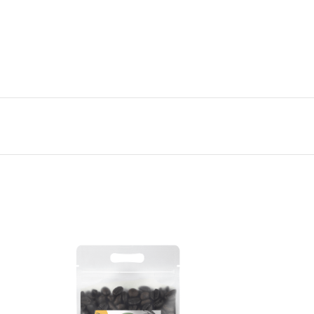
ოდუქტი გახსნის შემდეგ შეინახეთ გრილ