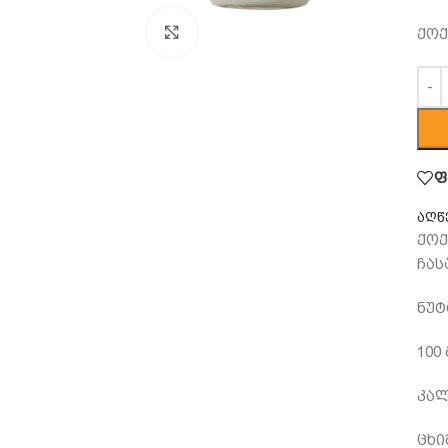
გადიდება
ქოქ
ფ
აღწ
ქოქ
ჩას
ნუტ
100
კალ
ცხიმ