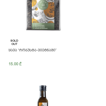
SOLD
OUT
ᲧᲐᲕᲐ “ᲠᲝᲑᲣᲡᲢᲐ-ᲕᲘᲔᲢᲜᲐᲛᲘ”
15.00
₾