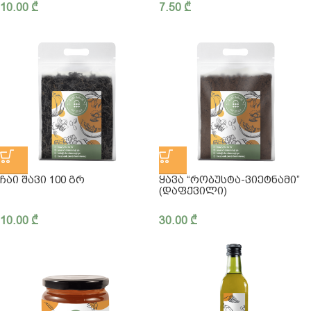
10.00
₾
7.50
₾
ᲩᲐᲘ ᲨᲐᲕᲘ 100 ᲒᲠ
ᲧᲐᲕᲐ “ᲠᲝᲑᲣᲡᲢᲐ-ᲕᲘᲔᲢᲜᲐᲛᲘ”
(ᲓᲐᲤᲥᲕᲘᲚᲘ)
10.00
₾
30.00
₾