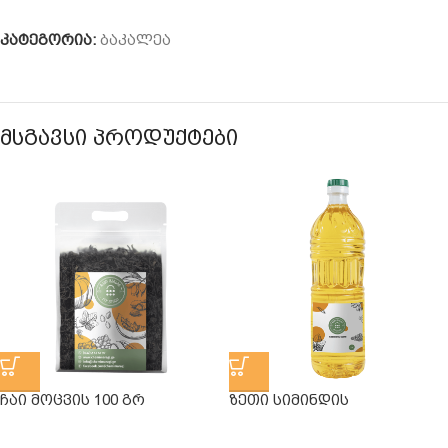
კატეგორია:
ბაკალეა
ᲛᲡᲒᲐᲕᲡᲘ ᲞᲠᲝᲓᲣᲥᲢᲔᲑᲘ
ᲩᲐᲘ ᲛᲝᲪᲕᲘᲡ 100 ᲒᲠ
ᲖᲔᲗᲘ ᲡᲘᲛᲘᲜᲓᲘᲡ