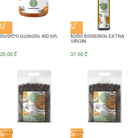
ᲗᲐᲤᲚᲘ ᲪᲐᲪᲮᲕᲘᲡ 450 ᲒᲠ.
ᲖᲔᲗᲘ ᲖᲔᲘᲗᲣᲜᲘᲡ EXTRA
VIRGIN
20.00
₾
37.50
₾
SOLD
SOLD
OUT
OUT