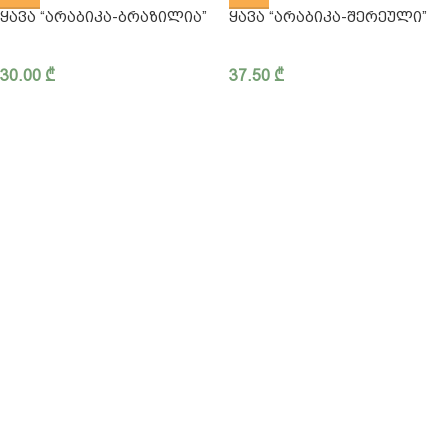
ᲧᲐᲕᲐ “ᲐᲠᲐᲑᲘᲙᲐ-ᲑᲠᲐᲖᲘᲚᲘᲐ”
ᲧᲐᲕᲐ “ᲐᲠᲐᲑᲘᲙᲐ-ᲨᲔᲠᲔᲣᲚᲘ”
30.00
₾
37.50
₾
ჩვენ შესახებ
კონფიდენციალურობა
წესები და პირობები
მიწოდება
FAQ - ხშირად დასმული კითხვები
ბლოგი
032 2 42 47 97