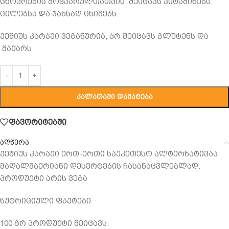
ცხოვრების მოყვარულთათვის. შეიცავს ვიტამინებს,
ცილებსა და ჯანსაღ ცხიმებს.
ქეშიუს კარაქი ვეგანურია, არ შეიცავს გლუტენს და
შაქარს.
ᲙᲐᲚᲐᲗᲐᲨᲘ ᲓᲐᲛᲐᲢᲔᲑᲐ
ფავორიტებში
აღწერა
ქეშიუს კარაქი ერთ-ერთი საუკეთესო ალტერნატივაა
მაღალშაქრიანი დესერტების ჩასანაცვლებლად.
პროდუქტი არის ვეგა
ნუტრიციული ფაქტები
100 გრ პროდუქტი შეიცავს: