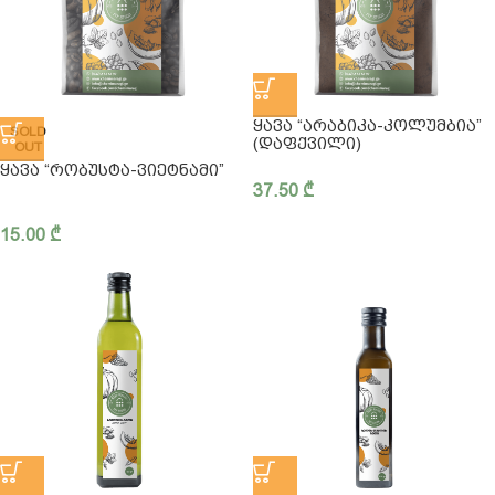
ᲧᲐᲕᲐ “ᲐᲠᲐᲑᲘᲙᲐ-ᲙᲝᲚᲣᲛᲑᲘᲐ”
SOLD
(ᲓᲐᲤᲥᲕᲘᲚᲘ)
OUT
ᲧᲐᲕᲐ “ᲠᲝᲑᲣᲡᲢᲐ-ᲕᲘᲔᲢᲜᲐᲛᲘ”
37.50
₾
15.00
₾