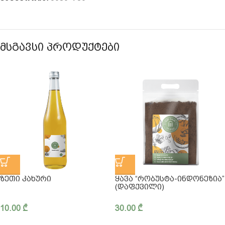
ᲛᲡᲒᲐᲕᲡᲘ ᲞᲠᲝᲓᲣᲥᲢᲔᲑᲘ
ᲖᲔᲗᲘ ᲙᲐᲮᲣᲠᲘ
ᲧᲐᲕᲐ “ᲠᲝᲑᲣᲡᲢᲐ-ᲘᲜᲓᲝᲜᲔᲖᲘᲐ”
(ᲓᲐᲤᲥᲕᲘᲚᲘ)
10.00
₾
30.00
₾