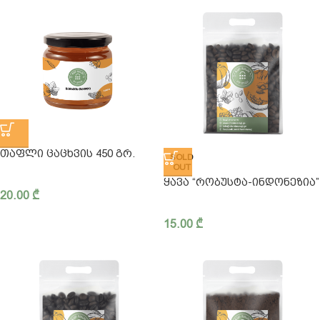
ᲗᲐᲤᲚᲘ ᲪᲐᲪᲮᲕᲘᲡ 450 ᲒᲠ.
SOLD
OUT
ᲧᲐᲕᲐ “ᲠᲝᲑᲣᲡᲢᲐ-ᲘᲜᲓᲝᲜᲔᲖᲘᲐ”
20.00
₾
15.00
₾