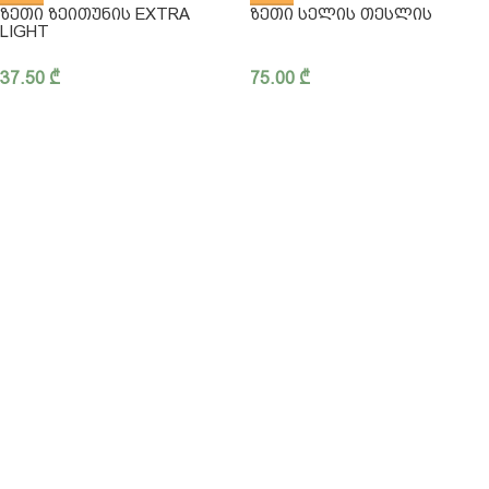
ᲖᲔᲗᲘ ᲖᲔᲘᲗᲣᲜᲘᲡ EXTRA
ᲖᲔᲗᲘ ᲡᲔᲚᲘᲡ ᲗᲔᲡᲚᲘᲡ
LIGHT
37.50
₾
75.00
₾
ჩვენ შესახებ
კონფიდენციალურობა
წესები და პირობები
მიწოდება
FAQ - ხშირად დასმული კითხვები
ბლოგი
032 2 42 47 97