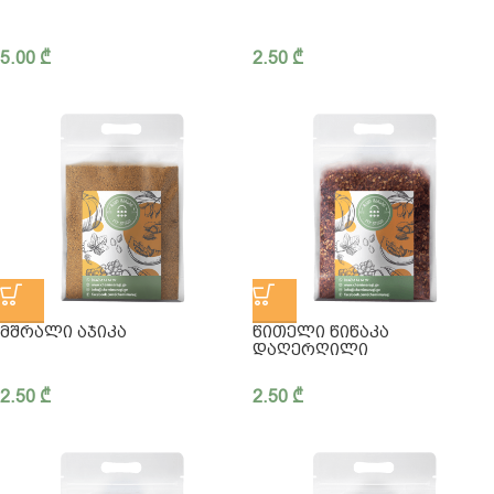
5.00
₾
2.50
₾
ᲛᲨᲠᲐᲚᲘ ᲐᲯᲘᲙᲐ
ᲬᲘᲗᲔᲚᲘ ᲬᲘᲬᲐᲙᲐ
ᲓᲐᲦᲔᲠᲦᲘᲚᲘ
2.50
₾
2.50
₾