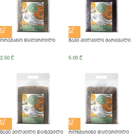
ᲝᲠᲔᲒᲐᲜᲝ ᲓᲐᲦᲔᲠᲦᲘᲚᲘ
ᲨᲐᲕᲘ ᲞᲘᲚᲞᲘᲚᲘ ᲛᲐᲠᲪᲕᲐᲚᲘ
2.50
₾
5.00
₾
ᲨᲐᲕᲘ ᲞᲘᲚᲞᲘᲚᲘ ᲓᲐᲤᲥᲕᲘᲚᲘ
ᲠᲝᲖᲛᲐᲠᲘᲜᲘ ᲓᲐᲦᲔᲠᲦᲘᲚᲘ