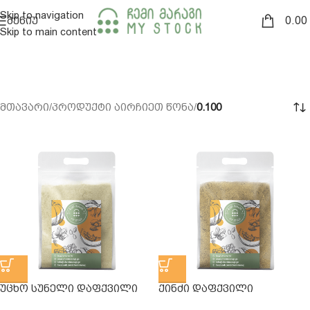
Skip to navigation
0.00
ᲛᲔᲜᲘᲣ
Skip to main content
მთავარი
/
პროდუქტი აირჩიეთ წონა
/
0.100
ᲣᲪᲮᲝ ᲡᲣᲜᲔᲚᲘ ᲓᲐᲤᲥᲕᲘᲚᲘ
ᲥᲘᲜᲫᲘ ᲓᲐᲤᲥᲕᲘᲚᲘ