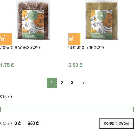
ᲥᲘᲜᲫᲘ ᲛᲐᲠᲪᲕᲐᲚᲘ
ᲮᲛᲔᲚᲘ ᲡᲣᲜᲔᲚᲘ
1.75
₾
2.50
₾
1
2
3
→
ᲤᲐᲡᲘ
ფასი:
0 ₾
—
950 ₾
ᲒᲐᲤᲘᲚᲢᲕᲠᲐ