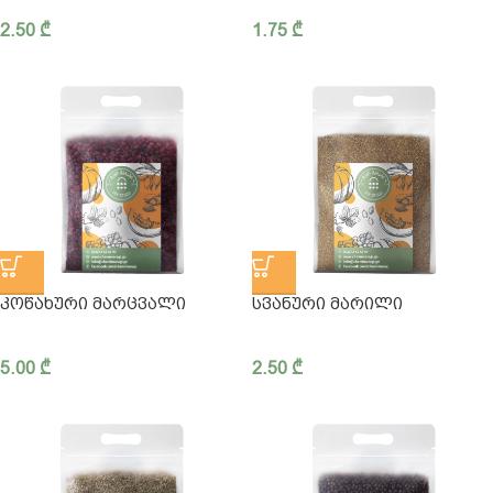
2.50
₾
1.75
₾
ᲙᲝᲬᲐᲮᲣᲠᲘ ᲛᲐᲠᲪᲕᲐᲚᲘ
ᲡᲕᲐᲜᲣᲠᲘ ᲛᲐᲠᲘᲚᲘ
5.00
₾
2.50
₾